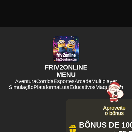
FRIV2ONLINE
MENU
Aventura
Corrida
Esportes
Arcade
Multiplayer
Simulação
Plataforma
Luta
Educativos
Maquiagem
Aproveite
o bônus
BÔNUS DE 100