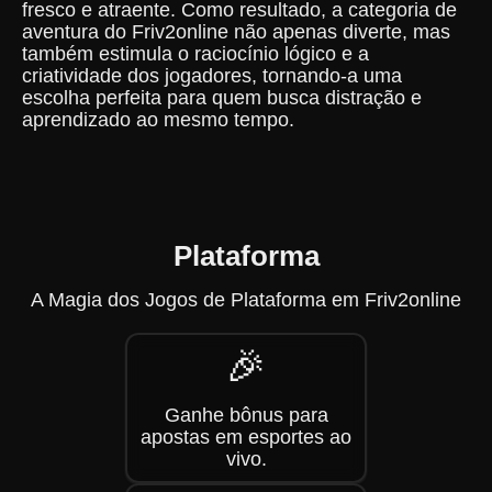
fresco e atraente. Como resultado, a categoria de
aventura do Friv2online não apenas diverte, mas
também estimula o raciocínio lógico e a
criatividade dos jogadores, tornando-a uma
escolha perfeita para quem busca distração e
aprendizado ao mesmo tempo.
Plataforma
A Magia dos Jogos de Plataforma em Friv2online
🎉
Ganhe bônus para
apostas em esportes ao
vivo.