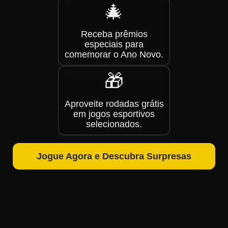
🎄
Receba prêmios
especiais para
comemorar o Ano Novo.
🎁
Aproveite rodadas grátis
em jogos esportivos
selecionados.
Jogue Agora e Descubra Surpresas