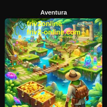
Aventura